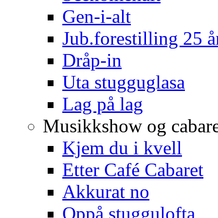
Gen-i-alt
Jub.forestilling 25 å
Dråp-in
Uta stugguglasa
Lag på lag
Musikkshow og cabare
Kjem du i kvell
Etter Café Cabaret
Akkurat no
Oppå stuggulofta