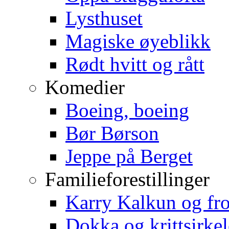
Lysthuset
Magiske øyeblikk
Rødt hvitt og rått
Komedier
Boeing, boeing
Bør Børson
Jeppe på Berget
Familieforestillinger
Karry Kalkun og fr
Dokka og krittsirke